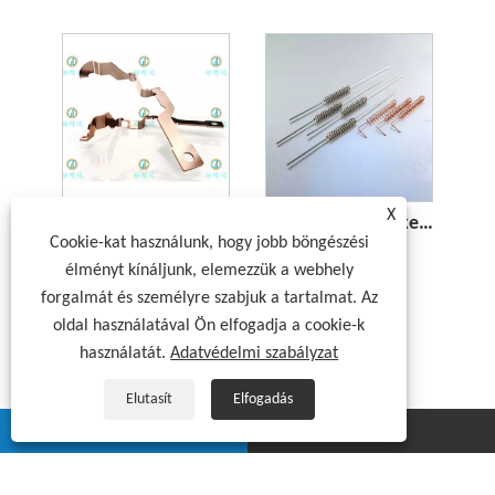
X
EV akkumulátoros réz gyűjtősín
Feszítőrugó érzékelőkhöz
Cookie-kat használunk, hogy jobb böngészési
élményt kínáljunk, elemezzük a webhely
forgalmát és személyre szabjuk a tartalmat. Az
oldal használatával Ön elfogadja a cookie-k
használatát.
Adatvédelmi szabályzat
Elutasít
Elfogadás
whatsapp
E-mail