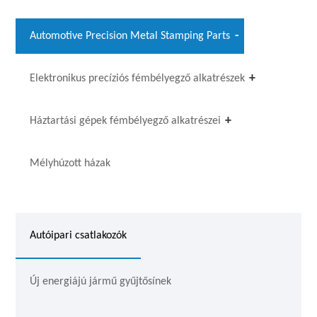
Automotive Precision Metal Stamping Parts
Elektronikus precíziós fémbélyegző alkatrészek
Háztartási gépek fémbélyegző alkatrészei
Mélyhúzott házak
Autóipari csatlakozók
Új energiájú jármű gyűjtősínek