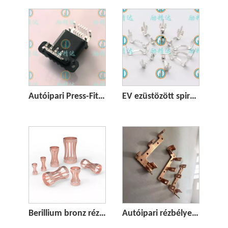
Autóipari Press-Fit csatlakozó
EV ezüstözött spirálrugós érintkező
Berillium bronz réz lámpás érintkező csatlakozó
Autóipari rézbélyegzett tápcsatlakozó