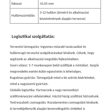
fokozat
≤0,05 mm
3-12 hullám (átmérő és alkalmazási
Hullámszámlálás
követelmények alapján tervezve)
Logisztikai szolgáltatás:
Tervezési támogatás: Ingyenes műszaki tanácsadást és
hullámrugó tervezési szolgáltatásokat kínálunk. Célunk, hogy
segítsünk az alkalmazási megoldás fejlesztésében.
Gyors válasz: 5-7 munkanapon belül szállítjuk a mintákat. Sürgős
megrendelés esetén külön egyeztetés is lehetséges.
Rugalmas gyártás: Támogatjuk mind a kis szériás kísérleteket,
mind a nagyüzemi gyártást.
Globális logisztika: Partnerünk a nagy nemzetközi
szállítmányozási vállalatokkal. Háztól házig szállítást biztosítunk.
Testreszabott csomagolás: Rozsdamentes csomagolást kínálunk.
A termékjellemzők alapján keveredésgátló címkéket is