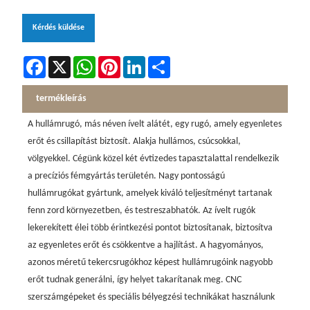
Kérdés küldése
Facebook
X
WhatsApp
Pinterest
LinkedIn
Share
termékleírás
A hullámrugó, más néven ívelt alátét, egy rugó, amely egyenletes
erőt és csillapítást biztosít. Alakja hullámos, csúcsokkal,
völgyekkel. Cégünk közel két évtizedes tapasztalattal rendelkezik
a precíziós fémgyártás területén. Nagy pontosságú
hullámrugókat gyártunk, amelyek kiváló teljesítményt tartanak
fenn zord környezetben, és testreszabhatók. Az ívelt rugók
lekerekített élei több érintkezési pontot biztosítanak, biztosítva
az egyenletes erőt és csökkentve a hajlítást. A hagyományos,
azonos méretű tekercsrugókhoz képest hullámrugóink nagyobb
erőt tudnak generálni, így helyet takarítanak meg. CNC
szerszámgépeket és speciális bélyegzési technikákat használunk