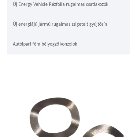
Új Energy Vehicle Rézfólia rugalmas csatlakozók
Új energiájú jármű rugalmas szigetelt gyűjtősín
Autóipari fém bélyegző konzolok