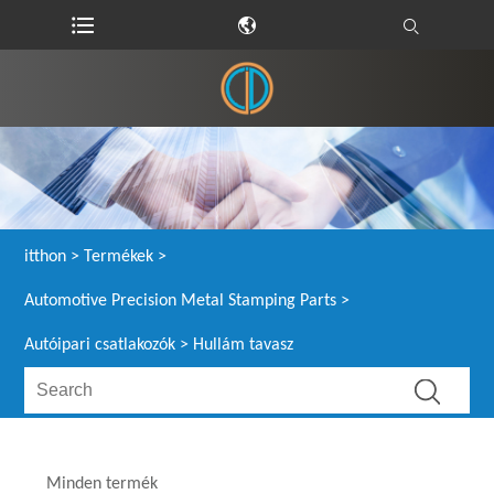
itthon
>
Termékek
>
Automotive Precision Metal Stamping Parts
>
Autóipari csatlakozók
> Hullám tavasz
Minden termék