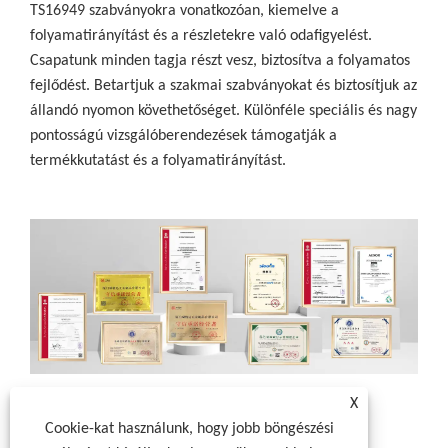
TS16949 szabványokra vonatkozóan, kiemelve a
folyamatirányítást és a részletekre való odafigyelést.
Csapatunk minden tagja részt vesz, biztosítva a folyamatos
fejlődést. Betartjuk a szakmai szabványokat és biztosítjuk az
állandó nyomon követhetőséget. Különféle speciális és nagy
pontosságú vizsgálóberendezések támogatják a
termékkutatást és a folyamatirányítást.
X
Cookie-kat használunk, hogy jobb böngészési
Facebook
X
WhatsApp
Pinterest
LinkedIn
Share