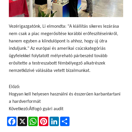
Vezérigazgatónk, Li elmondta: "A kiállítás sikeres lezárása
nem csak a piac megerősítése korábbi erőfeszítéseinkről,
hanem egyben a kiindulópont is ahhoz, hogy új útra
induljunk." Az európai és amerikai csúcskategóriás
ügyfelekkel folytatott mélyreható párbeszéd tovább
erősítette a testreszabott fémbélyegző alkatrészek
nemzetközivé válásába vetett bizalmunkat.
Előző:
Hogyan kell helyesen használni és ésszerűen karbantartani
a hardverformát
Következő:
Átfogó gyári audit
Facebook
X
WhatsApp
Pinterest
LinkedIn
Share