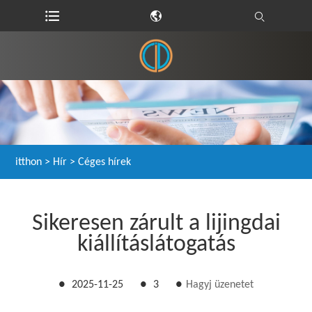
itthon
>
Hír
>
Céges hírek
Sikeresen zárult a lijingdai
kiállításlátogatás
●
2025-11-25
●
3
●
Hagyj üzenetet