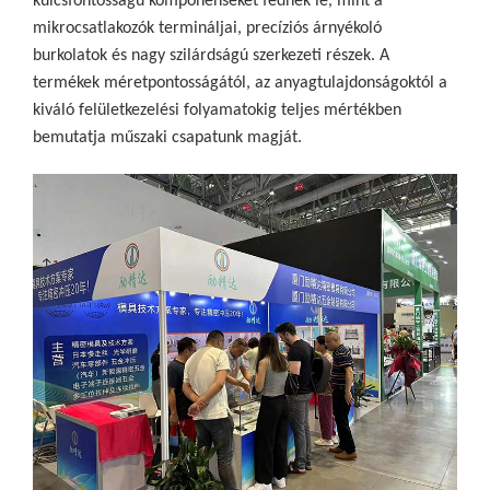
kulcsfontosságú komponenseket fednek le, mint a
mikrocsatlakozók termináljai, precíziós árnyékoló
burkolatok és nagy szilárdságú szerkezeti részek. A
termékek méretpontosságától, az anyagtulajdonságoktól a
kiváló felületkezelési folyamatokig teljes mértékben
bemutatja műszaki csapatunk magját.