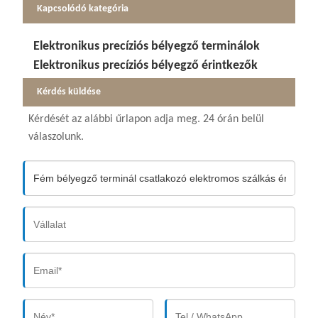
Kapcsolódó kategória
Elektronikus precíziós bélyegző terminálok
Elektronikus precíziós bélyegző érintkezők
Kérdés küldése
Kérdését az alábbi űrlapon adja meg. 24 órán belül
válaszolunk.