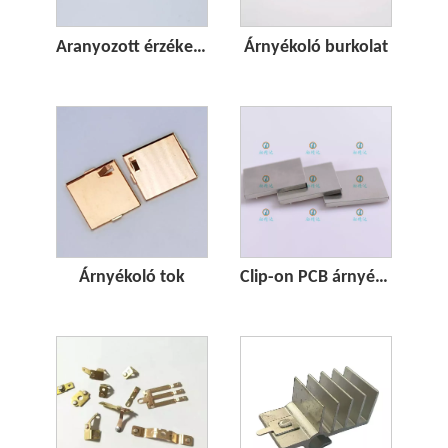
Aranyozott érzékelő rugó
Árnyékoló burkolat
Árnyékoló tok
Clip-on PCB árnyékoló dobozok fedéllel