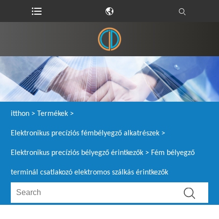
itthon
>
Termékek
>
Elektronikus precíziós fémbélyegző alkatrészek
>
Elektronikus precíziós bélyegző érintkezők
> Fém bélyegző
terminál csatlakozó elektromos szálkás érintkezők