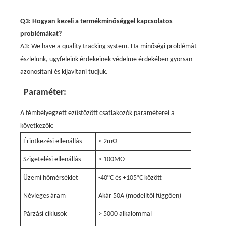
Q3: Hogyan kezeli a termékminőséggel kapcsolatos
problémákat?
A3: We have a quality tracking system. Ha minőségi problémát
észlelünk, ügyfeleink érdekeinek védelme érdekében gyorsan
azonosítani és kijavítani tudjuk.
Paraméter:
A fémbélyegzett ezüstözött csatlakozók paraméterei a
következők:
Érintkezési ellenállás
< 2mΩ
Szigetelési ellenállás
> 100MΩ
Üzemi hőmérséklet
-40°C és +105°C között
Névleges áram
Akár 50A (modelltől függően)
Párzási ciklusok
> 5000 alkalommal