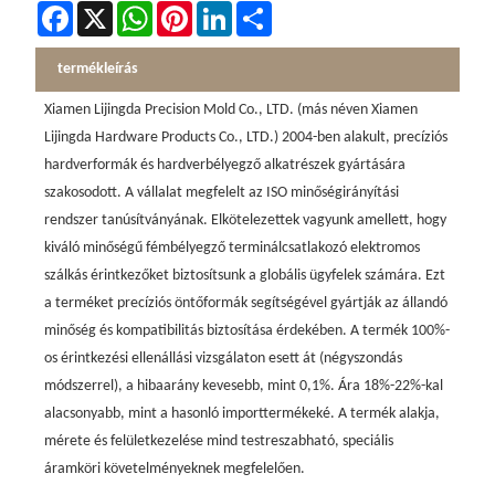
Facebook
X
WhatsApp
Pinterest
LinkedIn
Share
termékleírás
Xiamen Lijingda Precision Mold Co., LTD. (más néven Xiamen
Lijingda Hardware Products Co., LTD.) 2004-ben alakult, precíziós
hardverformák és hardverbélyegző alkatrészek gyártására
szakosodott. A vállalat megfelelt az ISO minőségirányítási
rendszer tanúsítványának. Elkötelezettek vagyunk amellett, hogy
kiváló minőségű fémbélyegző terminálcsatlakozó elektromos
szálkás érintkezőket biztosítsunk a globális ügyfelek számára. Ezt
a terméket precíziós öntőformák segítségével gyártják az állandó
minőség és kompatibilitás biztosítása érdekében. A termék 100%-
os érintkezési ellenállási vizsgálaton esett át (négyszondás
módszerrel), a hibaarány kevesebb, mint 0,1%. Ára 18%-22%-kal
alacsonyabb, mint a hasonló importtermékeké. A termék alakja,
mérete és felületkezelése mind testreszabható, speciális
áramköri követelményeknek megfelelően.