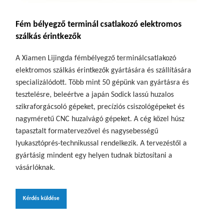
Fém bélyegző terminál csatlakozó elektromos
szálkás érintkezők
A Xiamen Lijingda fémbélyegző terminálcsatlakozó
elektromos szálkás érintkezők gyártására és szállítására
specializálódott. Több mint 50 gépünk van gyártásra és
tesztelésre, beleértve a japán Sodick lassú huzalos
szikraforgácsoló gépeket, precíziós csiszológépeket és
nagyméretű CNC huzalvágó gépeket. A cég közel húsz
tapasztalt formatervezővel és nagysebességű
lyukasztóprés-technikussal rendelkezik. A tervezéstől a
gyártásig mindent egy helyen tudnak biztosítani a
vásárlóknak.
Kérdés küldése