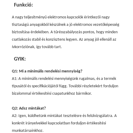
Funkció:
A nagy teljesítményű elektromos kapcsolók érintkezői nagy
tisztaságú anyagokból készülnek a jó elektromos vezetőképesség
biztosítása érdekében. A tűrésszabályozás pontos, hogy minden
csatlakozás stabil és konzisztens legyen. Az anyag jól ellenáll az
ívkorróziónak, így tovább tart.
GYIK:
Q1: Mi a minimális rendelési mennyiség?
A1: A minimális rendelési mennyiségünk rugalmas, és a termék
típusától és specifikációjától függ. További részletekért forduljon
bizalommal értékesítési csapatunkhoz bármikor.
Q2: Adsz mintákat?
A2: Igen, küldhetünk mintákat tesztelésre és felülvizsgálatra. A
konkrét irányelvekkel kapcsolatban forduljon értékesítési
munkatársainkhoz.